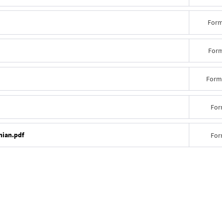
Form
Form
Form
For
mian.pdf
For