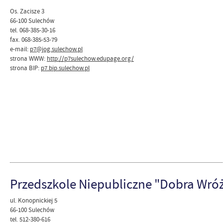
Os. Zacisze 3
66-100 Sulechów
tel. 068-385-30-16
fax. 068-385-53-79
e-mail:
p7@jog.sulechow.pl
strona WWW:
http://p7sulechow.edupage.org/
strona BIP:
p7.bip.sulechow.pl
Przedszkole Niepubliczne "Dobra Wró
ul. Konopnickiej 5
66-100 Sulechów
tel. 512-380-616