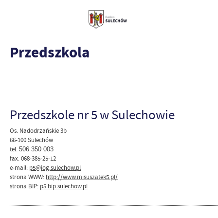
Przedszkola
Przedszkole nr 5 w Sulechowie
Os. Nadodrzańskie 3b
66-100 Sulechów
tel.
506 350 003
fax. 068-385-25-12
e-mail:
p5@jog.sulechow.pl
strona WWW:
http://www.misuszatek5.pl/
strona BIP:
p5.bip.sulechow.pl