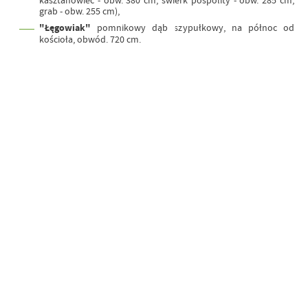
kasztanowiec - obw. 380 cm, świerk pospolity - obw. 285 cm,
grab - obw. 255 cm),
"Łęgowiak"
pomnikowy dąb szypułkowy, na północ od
kościoła, obwód. 720 cm.