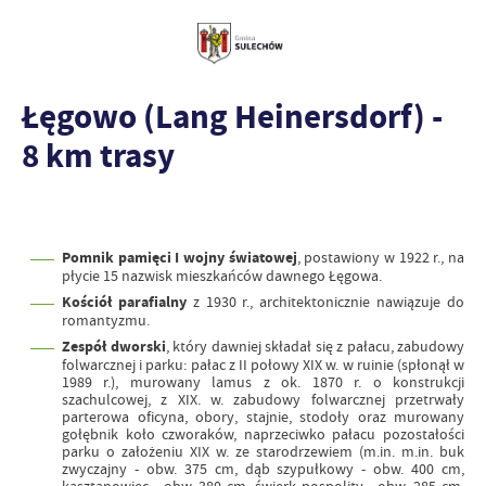
Łęgowo (Lang Heinersdorf) -
8 km trasy
Pomnik pamięci I wojny światowej
, postawiony w 1922 r., na
płycie 15 nazwisk mieszkańców dawnego Łęgowa.
Kościół parafialny
z 1930 r., architektonicznie nawiązuje do
romantyzmu.
Zespół dworski
, który dawniej składał się z pałacu, zabudowy
folwarcznej i parku: pałac z II połowy XIX w. w ruinie (spłonął w
1989 r.), murowany lamus z ok. 1870 r. o konstrukcji
szachulcowej, z XIX. w. zabudowy folwarcznej przetrwały
parterowa oficyna, obory, stajnie, stodoły oraz murowany
gołębnik koło czworaków, naprzeciwko pałacu pozostałości
parku o założeniu XIX w. ze starodrzewiem (m.in. m.in. buk
zwyczajny - obw. 375 cm, dąb szypułkowy - obw. 400 cm,