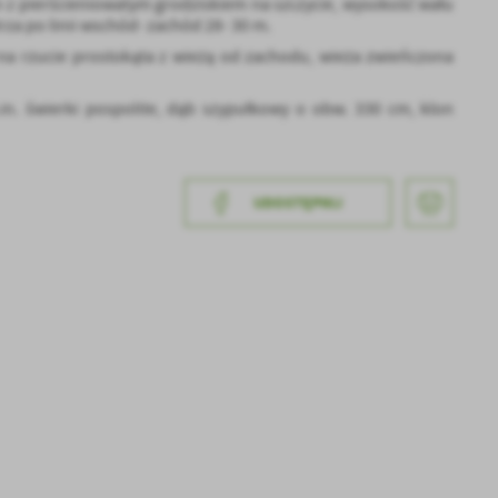
ym z pierścieniowatym grodziskiem na szczycie, wysokość wału
za po linii wschód- zachód 28- 30 m.
na rzucie prostokąta z wieżą od zachodu, wieża zwieńczona
in. świerki pospolite, dąb szypułkowy o obw. 330 cm, klon
UDOSTĘPNIJ
a
kom