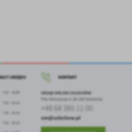
z
ci
.
RACY URZĘDU
KONTAKT
a
7:15 - 16:00
URZĄD MIEJSKI SULECHÓW
Plac Ratuszowy 6, 66-100 Sulechów
7:15 - 15:15
+48 68 385 11 00
7:15 - 15:15
w
um@sulechow.pl
7:15 - 15:15