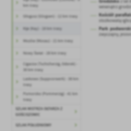
Grodzisko
z lat
km trasy
wewnątrz grodzi
Kościół parafia
Głogusz (Glogsen) - 12 km trasy
stożkowatą iglic
Park podworsk
Kije (Kay) - 18 km trasy
zwyczajny, jesio
Mozów (Mosau) - 21 km trasy
U
Nowy Świat - 28 km trasy
Cigacice (Tschicherzig, Oderek) -
30 km trasy
Sz
ws
Laskowo (Suppvorwerk) - 38 km
trasy
N
Pomorsko (Pommerzig) - 41 km
trasy
Ni
um
SZLAK MISTRZA OŁTARZA Z
Pl
GOŚCISZOWIC
Wi
Tw
co
SZLAK POŁUDNIOWY