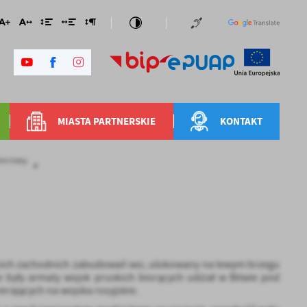
MIASTA PARTNERSKIE
KONTAKT
 km trasy
atnich zachodnich zabudowań wsi, ulokowany na lewym brzegu
były armaty wojsk pruskich biorących udział w Bitwie pod
ierających na wojska rosyjskie.