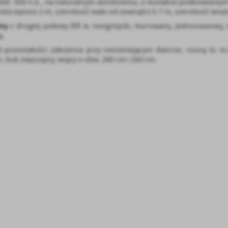
 600- 950 n.e., na naturalnym wzniesieniu, o kształcie podkowiast
ska wynosi 2 m, szerokość wału od zewnątrz 5-7 m, szerokość wnętr
lny
z drugiej połowy XIX w. neogotycki, murowany, jednonawowy, 
ą.
i
pozostałości założenia przy nieistniejącym dworze, rosną tu m.
n, buk zwyczajny, wiązy o obw. 280 cm i 260 cm.
stawienia
anujemy Twoją prywatność. Możesz zmienić ustawienia cookies lub zaakceptować je
zystkie. W dowolnym momencie możesz dokonać zmiany swoich ustawień.
iezbędne
ezbędne pliki cookies służą do prawidłowego funkcjonowania strony internetowej i
ożliwiają Ci komfortowe korzystanie z oferowanych przez nas usług.
iki cookies odpowiadają na podejmowane przez Ciebie działania w celu m.in. dostosowani
ęcej
oich ustawień preferencji prywatności, logowania czy wypełniania formularzy. Dzięki pli
okies strona, z której korzystasz, może działać bez zakłóceń.