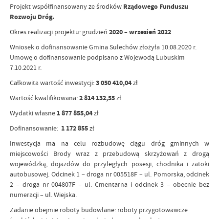
Projekt współfinansowany ze środków
Rządowego Funduszu
Rozwoju Dróg.
Okres realizacji projektu: grudzień
2020 – wrzesień 2022
Wniosek o dofinansowanie Gmina Sulechów złożyła 10.08.2020 r.
Umowę o dofinansowanie podpisano z Wojewodą Lubuskim
7.10.2021 r.
Całkowita wartość inwestycji:
3 050 410,04
zł
Wartość kwalifikowana:
2 814 132,55
zł
Wydatki własne
1 877 855,04
zł
Dofinansowanie:
1 172 855
zł
Inwestycja ma na celu rozbudowę ciągu dróg gminnych w
miejscowości Brody wraz z przebudową skrzyżowań z drogą
wojewódzką, dojazdów do przyległych posesji, chodnika i zatoki
autobusowej. Odcinek 1 – droga nr 005518F – ul. Pomorska, odcinek
2 – droga nr 004807F – ul. Cmentarna i odcinek 3 – obecnie bez
numeracji – ul. Wiejska.
Zadanie obejmie roboty budowlane: roboty przygotowawcze