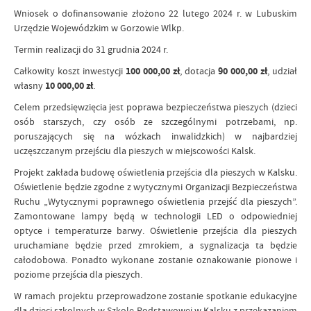
Wniosek o dofinansowanie złożono 22 lutego 2024 r. w Lubuskim
Urzędzie Wojewódzkim w Gorzowie Wlkp.
Termin realizacji do 31 grudnia 2024 r.
Całkowity koszt inwestycji
100 000,00 zł
, dotacja
90 000,00 zł
, udział
własny
10 000,00 zł
.
Celem przedsięwzięcia jest poprawa bezpieczeństwa pieszych (dzieci
osób starszych, czy osób ze szczególnymi potrzebami, np.
poruszających się na wózkach inwalidzkich) w najbardziej
uczęszczanym przejściu dla pieszych w miejscowości Kalsk.
Projekt zakłada budowę oświetlenia przejścia dla pieszych w Kalsku.
Oświetlenie będzie zgodne z wytycznymi Organizacji Bezpieczeństwa
Ruchu „Wytycznymi poprawnego oświetlenia przejść dla pieszych”.
Zamontowane lampy będą w technologii LED o odpowiedniej
optyce i temperaturze barwy. Oświetlenie przejścia dla pieszych
uruchamiane będzie przed zmrokiem, a sygnalizacja ta będzie
całodobowa. Ponadto wykonane zostanie oznakowanie pionowe i
poziome przejścia dla pieszych.
W ramach projektu przeprowadzone zostanie spotkanie edukacyjne
dla dzieci szkolnych w Szkole Podstawowej w Kalsku z przekazaniem