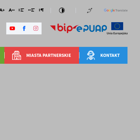
MIASTA PARTNERSKIE
KONTAKT