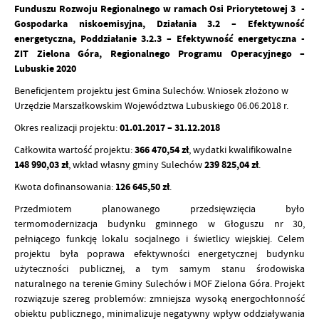
Funduszu Rozwoju Regionalnego w ramach Osi Priorytetowej 3 -
Gospodarka niskoemisyjna, Działania 3.2 – Efektywność
energetyczna, Poddziałanie 3.2.3 – Efektywność energetyczna -
ZIT Zielona Góra, Regionalnego Programu Operacyjnego –
Lubuskie 2020
Beneficjentem projektu jest Gmina Sulechów. Wniosek złożono w
Urzędzie Marszałkowskim Województwa Lubuskiego 06.06.2018 r.
Okres realizacji projektu:
01.01.2017 – 31.12.2018
Całkowita wartość projektu:
366 470,54 zł
, wydatki kwalifikowalne
148 990,03 zł
, wkład własny gminy Sulechów
239 825,04 zł
.
Kwota dofinansowania:
126 645,50
zł
.
Przedmiotem planowanego przedsięwzięcia było
termomodernizacja budynku gminnego w Głoguszu nr 30,
pełniącego funkcję lokalu socjalnego i świetlicy wiejskiej. Celem
projektu była poprawa efektywności energetycznej budynku
użyteczności publicznej, a tym samym stanu środowiska
naturalnego na terenie Gminy Sulechów i MOF Zielona Góra. Projekt
rozwiązuje szereg problemów: zmniejsza wysoką energochłonność
obiektu publicznego, minimalizuje negatywny wpływ oddziaływania