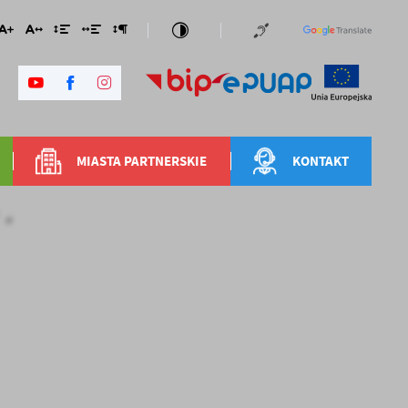
MIASTA PARTNERSKIE
KONTAKT